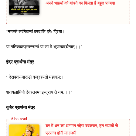
अपने भाइयों को बांधने का मिलता है बहुत फायदा
‘नमस्ते सर्वगेवानां वरदासि हरे: प्रिया।
या गतिस्त्वत्प्रपन्नानां या सा मे भूयात्वदर्चनात्।।’
इंद्र प्रा​र्थना मंत्र
‘ ऐरावतसमारूढो वज्रहस्तो महाबल:।
शतयज्ञाधिपो देवस्तस्मा इन्द्राय ते नम:।।’
कुबेर प्रा​र्थना मंत्र
घर में धन का आगमन रहेगा बरकरार, इन उपायों से
प्रसन्न होंगी मां लक्ष्मी