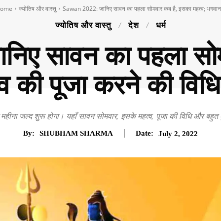
ome
ज्योतिष और वास्तु
Sawan 2022: जानिए सावन का पहला सोमवार कब है, इसका महत्व; भगवान.
ज्योतिष और वास्तु
देश
धर्म
निए सावन का पहला सोम
व की पूजा करने की विध
ीना जल्द शुरू होगा। यहाँ सावन सोमवार, इसके महत्व, पूजा की विधि और बहुत कुछ
By:
SHUBHAM SHARMA
Date:
July 2, 2022