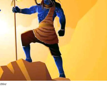
िथियां