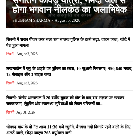
सनातन कांवड़ यात्रा, नर्मदा जल से
होगा भगवान नीलकंठ का जलाभिषेक
SHUBHAM SHARMA
-
August 5, 2026
सिवनी में शराब पीकर कार चला रहा चालक पुलिस के हत्थे चढ़ा: वाहन जब्त; कोर्ट में
पेश हुआ मामला
सिवनी
August 3, 2026
लखनादौन में जुए के अड्डे पर पुलिस का छापा, 10 जुआरी गिरफ्तार; ₹50,640 नकद,
12 मोबाइल और 3 बाइक जब्त
सिवनी
August 3, 2026
सिवनी: घंसौर अस्पताल में 20 वर्षीय युवक की मौत के बाद शव सड़क पर रखकर
चक्काजाम, एंबुलेंस और स्वास्थ्य सुविधाओं को लेकर परिजनों का...
सिवनी
July 31, 2026
भीमगढ़ बांध के दो गेट आज 11:30 बजे खुलेंगे, बैनगंगा नदी किनारे रहने वालों के लिए
अलर्ट जारी, छोड़ा जाएगा 265 क्यूमेक्स पानी