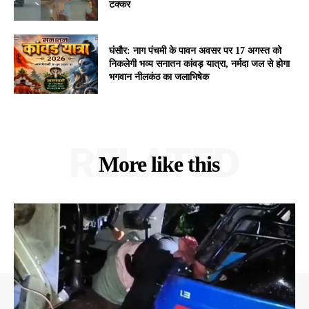
टक्कर
घंसौर: नाग पंचमी के पावन अवसर पर 17 अगस्त को
निकलेगी भव्य सनातन कांवड़ यात्रा, नर्मदा जल से होगा
भगवान नीलकंठ का जलाभिषेक
RELATED
More like this