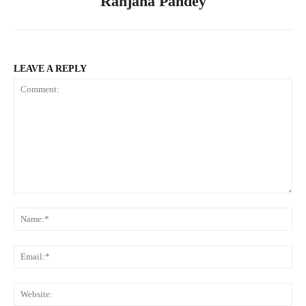
Ranjana Pandey
LEAVE A REPLY
Comment:
Na
Ema
Web