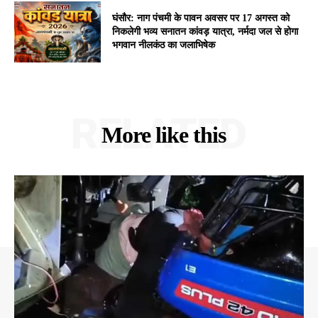
घंसौर: नाग पंचमी के पावन अवसर पर 17 अगस्त को
निकलेगी भव्य सनातन कांवड़ यात्रा, नर्मदा जल से होगा
भगवान नीलकंठ का जलाभिषेक
RELATED
More like this