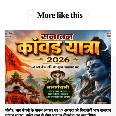
RELATED
More like this
घंसौर: नाग पंचमी के पावन अवसर पर 17 अगस्त को निकलेगी भव्य सनातन
कांवड़ यात्रा, नर्मदा जल से होगा भगवान नीलकंठ का जलाभिषेक