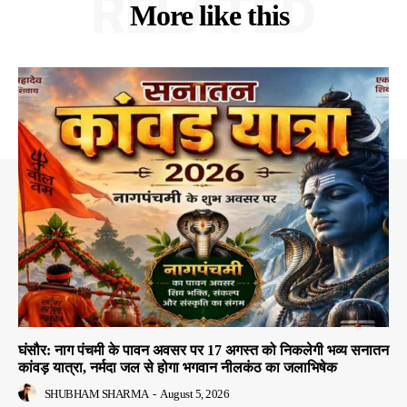
RELATED
More like this
घंसौर: नाग पंचमी के पावन अवसर पर 17 अगस्त को निकलेगी भव्य सनातन
कांवड़ यात्रा, नर्मदा जल से होगा भगवान नीलकंठ का जलाभिषेक
SHUBHAM SHARMA
-
August 5, 2026