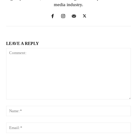
media industry.
LEAVE A REPLY
Comment:
Na
Ema