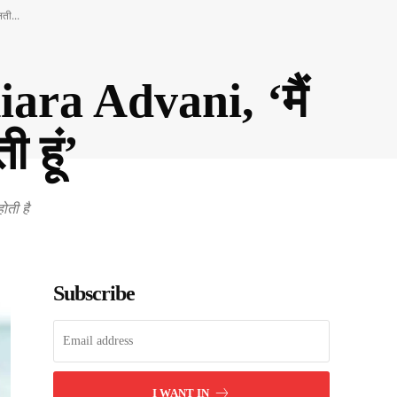
ती...
ara Advani, ‘मैं
हूं’
ोती है
Subscribe
I WANT IN