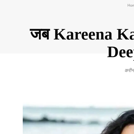
Ho
जब Kareena Kapo
Dee
करीना