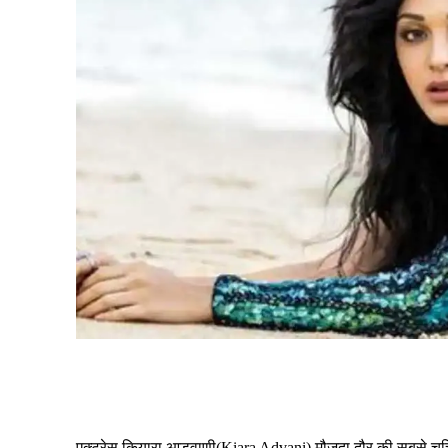
Share
एक्ट्रेस कियारा आडवाणी(Kiara Advani) मौजूदा दौर की सबसे चर्चित 