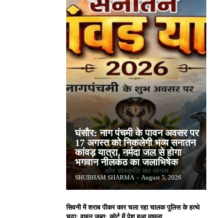
घंसौर: नाग पंचमी के पावन अवसर पर
17 अगस्त को निकलेगी भव्य सनातन
कांवड़ यात्रा, नर्मदा जल से होगा
भगवान नीलकंठ का जलाभिषेक
SHUBHAM SHARMA
-
August 5, 2026
सिवनी में शराब पीकर कार चला रहा चालक पुलिस के हत्थे
चढ़ा: वाहन जब्त; कोर्ट में पेश हुआ मामला