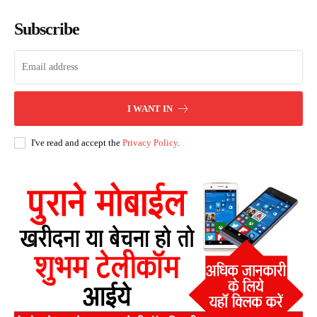
Subscribe
I WANT IN
I've read and accept the
Privacy Policy
.