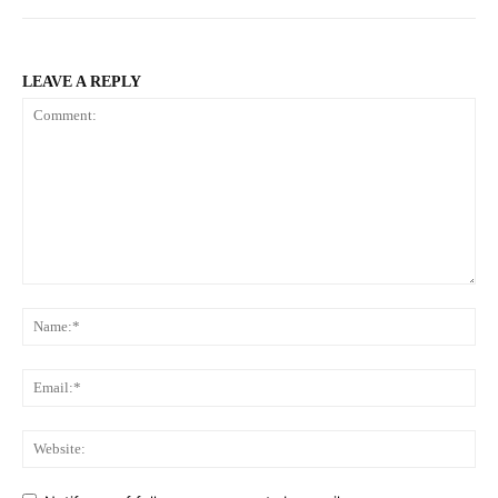
LEAVE A REPLY
Comment:
Na
Ema
Web