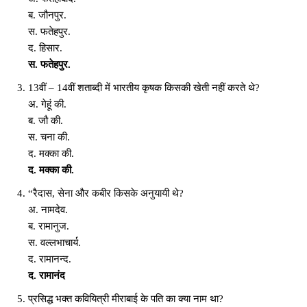
ब. जौनपुर.
स. फतेहपुर.
द. हिसार.
स. फतेहपुर.
13वीं – 14वीं शताब्दी में भारतीय कृषक किसकी खेती नहीं करते थे?
अ. गेहूं की.
ब. जौ की.
स. चना की.
द. मक्का की.
द. मक्का की.
“रैदास, सेना और कबीर किसके अनुयायी थे?
अ. नामदेव.
ब. रामानुज.
स. वल्लभाचार्य.
द. रामानन्द.
द. रामानंद
प्रसिद्ध भक्त कवियित्री मीराबाई के पति का क्या नाम था?