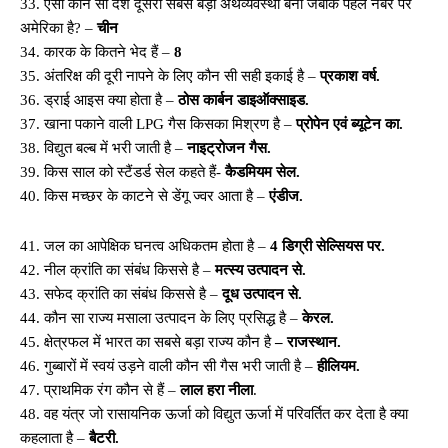
33. ऐसा कौन सा देश दूसरी सबसे बड़ी अर्थव्यवस्था बना जबकि पहले नंबर पर
अमेरिका है? –
चीन
34. कारक के कितने भेद हैं –
8
35. अंतरिक्ष की दूरी नापने के लिए कौन सी सही इकाई है –
प्रकाश वर्ष.
36. ड्राई आइस क्या होता है –
ठोस कार्बन डाइऑक्साइड.
37. खाना पकाने वाली LPG गैस किसका मिश्रण है –
प्रोपेन एवं ब्यूटेन का.
38. विद्युत बल्ब में भरी जाती है –
नाइट्रोजन गैस.
39. किस साल को स्टैंडर्ड सेल कहते हैं-
कैडमियम सेल.
40. किस मच्छर के काटने से डेंगू ज्वर आता है –
एंडीज.
41. जल का आपेक्षिक घनत्व अधिकतम होता है –
4 डिग्री सेल्सियस पर.
42. नील क्रांति का संबंध किससे है –
मत्स्य उत्पादन से.
43. सफेद क्रांति का संबंध किससे है –
दूध उत्पादन से.
44. कौन सा राज्य मसाला उत्पादन के लिए प्रसिद्ध है –
केरल.
45. क्षेत्रफल में भारत का सबसे बड़ा राज्य कौन है
– राजस्थान.
46. गुब्बारों में स्वयं उड़ने वाली कौन सी गैस भरी जाती है –
हीलियम.
47. प्राथमिक रंग कौन से हैं –
लाल हरा नीला
.
48. वह यंत्र जो रासायनिक ऊर्जा को विद्युत ऊर्जा में परिवर्तित कर देता है क्या
कहलाता है –
बैटरी.