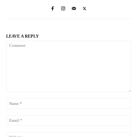
LEAVE A REPLY
Comment:
Na
Ema
Web