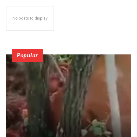
No posts to display
Popular