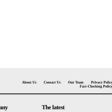
About Us
Contact Us
Our Team
Privacy Polic
Fact-Checking Polic
any
The latest