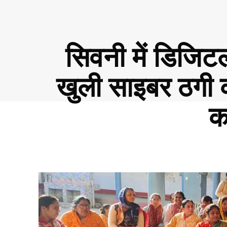
सिवनी में डिजिट
खुली साइबर ठगी 
क