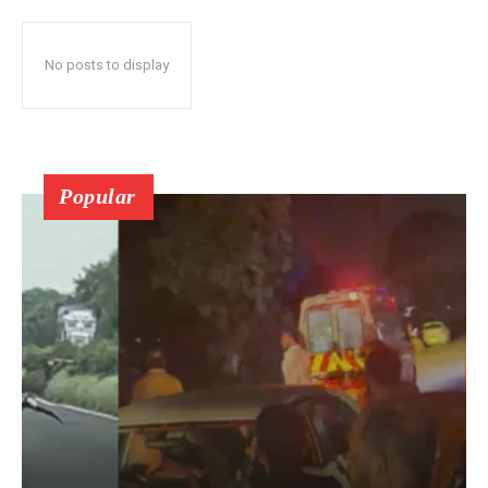
No posts to display
Popular