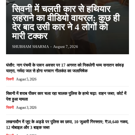
सिवनी में चलती कार से हथियार
लहराने का वीडियो वायरल: कुछ ही
देर बाद उसी कार ने 4 लोगों को
मारी टक्कर
SHUBHAM SHARMA
-
August 7, 2026
घंसौर: नाग पंचमी के पावन अवसर पर 17 अगस्त को निकलेगी भव्य सनातन कांवड़
यात्रा, नर्मदा जल से होगा भगवान नीलकंठ का जलाभिषेक
सिवनी
August 5, 2026
सिवनी में शराब पीकर कार चला रहा चालक पुलिस के हत्थे चढ़ा: वाहन जब्त; कोर्ट में
पेश हुआ मामला
सिवनी
August 3, 2026
लखनादौन में जुए के अड्डे पर पुलिस का छापा, 10 जुआरी गिरफ्तार; ₹50,640 नकद,
12 मोबाइल और 3 बाइक जब्त