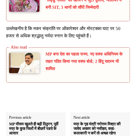
‘लड्डू गोपाल’ को खोजने में जुटी पुलिस, ग्वालियर में
बनी SIT, 3 थानों को सौंपी जिम्मेदारी
उल्लेखनीय है कि मकर संक्रांति पर ओंकारेश्वर और मोरटक्का घाट पर 50
हजार से अधिक श्रद्धालु नर्मदा स्नान के लिए पहुंचते हैं।
MP बना देश का पहला राज्य, नए वक्फ अधिनियम के
तहत गठित किया नया वक्फ बोर्ड; 2 हिंदू सदस्य भी
शामिल
Previous article
Next article
MP मौसम खुलते ही बढ़ी ठिठुरन, पूर्वी
मप्र के गृह मंत्री नरोत्तम मिश्रा की
मप्र के कुछ जिलों में बौछारें पडऩे के
जावेद अख्तर को नसीहत, कहा-
आसार
कलाकारी न करें तो अच्छा रहेगा