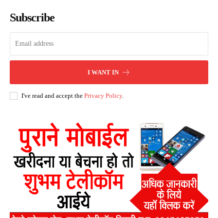
Subscribe
I WANT IN
I've read and accept the
Privacy Policy
.