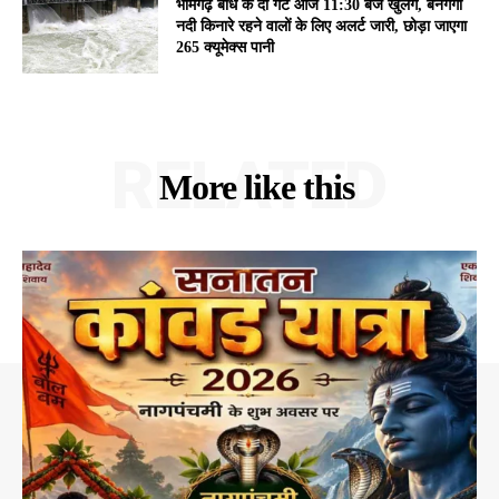
भीमगढ़ बांध के दो गेट आज 11:30 बजे खुलेंगे, बैनगंगा
नदी किनारे रहने वालों के लिए अलर्ट जारी, छोड़ा जाएगा
265 क्यूमेक्स पानी
RELATED
More like this