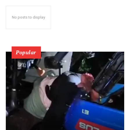
No posts to display
Popular