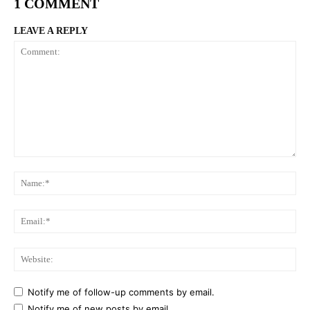
1 COMMENT
LEAVE A REPLY
Comment:
Na
Ema
Web
Notify me of follow-up comments by email.
Notify me of new posts by email.