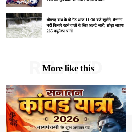
भीमगढ़ बांध के दो गेट आज 11:30 बजे खुलेंगे, बैनगंगा
नदी किनारे रहने वालों के लिए अलर्ट जारी, छोड़ा जाएगा
265 क्यूमेक्स पानी
RELATED
More like this