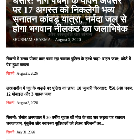
घंसौर: नाग पंचमी के पावन अवसर
पर 17 अगस्त को निकलेगी भव्य
सनातन कांवड़ यात्रा, नर्मदा जल से
होगा भगवान नीलकंठ का जलाभिषेक
SHUBHAM SHARMA
-
August 5, 2026
सिवनी में शराब पीकर कार चला रहा चालक पुलिस के हत्थे चढ़ा: वाहन जब्त; कोर्ट में
पेश हुआ मामला
सिवनी
August 3, 2026
लखनादौन में जुए के अड्डे पर पुलिस का छापा, 10 जुआरी गिरफ्तार; ₹50,640 नकद,
12 मोबाइल और 3 बाइक जब्त
सिवनी
August 3, 2026
सिवनी: घंसौर अस्पताल में 20 वर्षीय युवक की मौत के बाद शव सड़क पर रखकर
चक्काजाम, एंबुलेंस और स्वास्थ्य सुविधाओं को लेकर परिजनों का...
सिवनी
July 31, 2026