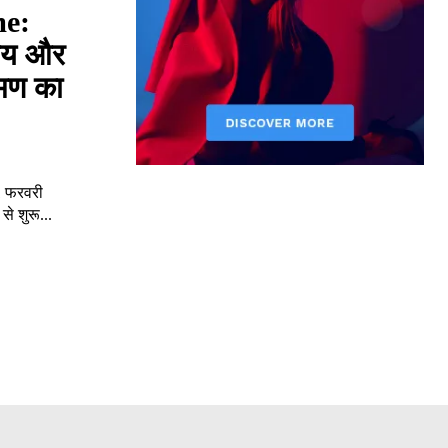
me:
समय और
रमण का
1 फरवरी
से शुरू...