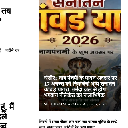
ट तय
?
हैं। महीने-दर-
घंसौर: नाग पंचमी के पावन अवसर पर
17 अगस्त को निकलेगी भव्य सनातन
कांवड़ यात्रा, नर्मदा जल से होगा
भगवान नीलकंठ का जलाभिषेक
SHUBHAM SHARMA
-
August 5, 2026
, मैं
हले
सिवनी में शराब पीकर कार चला रहा चालक पुलिस के हत्थे
्द
चढ़ा: वाहन जब्त; कोर्ट में पेश हुआ मामला