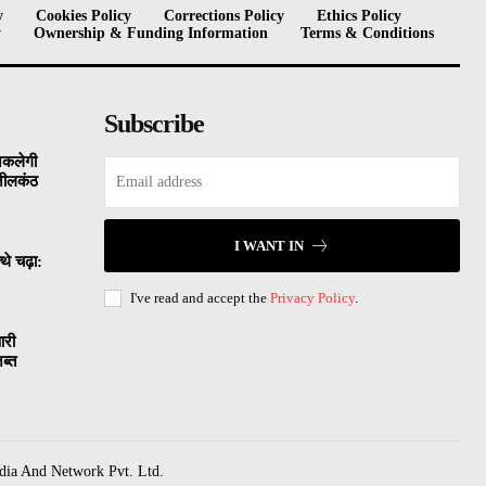
y
Cookies Policy
Corrections Policy
Ethics Policy
y
Ownership & Funding Information
Terms & Conditions
Subscribe
िकलेगी
 नीलकंठ
I WANT IN
थे चढ़ा:
I've read and accept the
Privacy Policy
.
आरी
ब्त
dia And Network Pvt. Ltd.