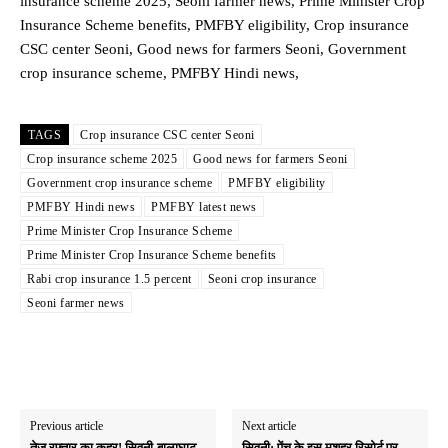
insurance scheme 2025, Seoni farmer news, Prime Minister Crop
Insurance Scheme benefits, PMFBY eligibility, Crop insurance
CSC center Seoni, Good news for farmers Seoni, Government
crop insurance scheme, PMFBY Hindi news,
TAGS
Crop insurance CSC center Seoni
Crop insurance scheme 2025
Good news for farmers Seoni
Government crop insurance scheme
PMFBY eligibility
PMFBY Hindi news
PMFBY latest news
Prime Minister Crop Insurance Scheme
Prime Minister Crop Insurance Scheme benefits
Rabi crop insurance 1.5 percent
Seoni crop insurance
Seoni farmer news
Previous article
Next article
तेज रफ्तार का कहर! सिवनी-बालाघाट
सिवनी: पेंच के इस मशहूर रिसोर्ट पर