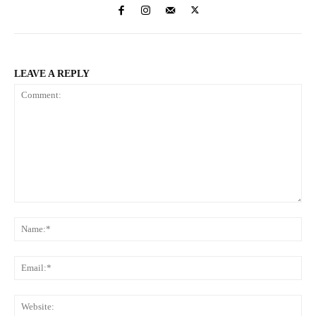
LEAVE A REPLY
Comment:
Na
Ema
Web