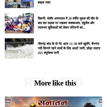
बाइक जब्त
सिवनी: घंसौर अस्पताल में 20 वर्षीय युवक की मौत के
बाद शव सड़क पर रखकर चक्काजाम, एंबुलेंस और
स्वास्थ्य सुविधाओं को लेकर परिजनों का...
भीमगढ़ बांध के दो गेट आज 11:30 बजे खुलेंगे, बैनगंगा
नदी किनारे रहने वालों के लिए अलर्ट जारी, छोड़ा जाएगा
265 क्यूमेक्स पानी
RELATED
More like this