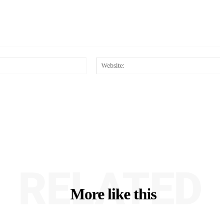
Email:*
RELATED
More like this