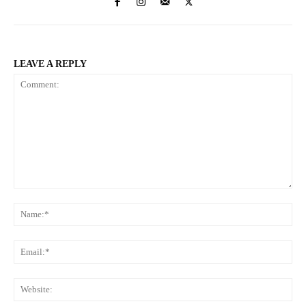
LEAVE A REPLY
Comment:
Na
Ema
Web