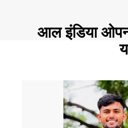
आल इंडिया ओपन ल
य