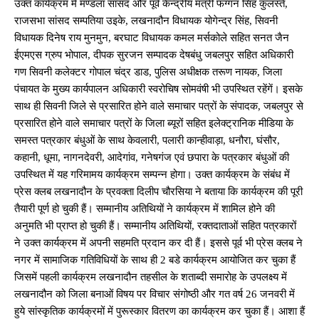
उक्त कार्यक्रम में मण्डला सांसद और पूर्व केन्द्रीय मंत्री फग्गन सिंह कुलस्ते,
राजसभा सांसद सम्पतिया उइके, लखनादौन विधायक योगेन्द्र सिंह, सिवनी
विधायक दिनेष राय मुनमुन, बरघाट विधायक कमल मर्सकोले सहित सनत जैन
ईएमएस ग्रुप भोपाल, दीपक सुरजन सम्पादक देषबंधु जबलपुर सहित अधिकारी
गण सिवनी कलेक्टर गोपाल चंद्र डाड, पुलिस अधीक्षक तरूण नायक, जिला
पंचायत के मुख्य कार्यपालन अधिकारी स्वरोचिष सोमवंषी भी उपस्थित रहेंगें। इसके
साथ ही सिवनी जिले से प्रसारित होने वाले समाचार पत्रों के संपादक, जबलपुर से
प्रसारित होने वाले समाचार पत्रों के जिला ब्यूरों सहित इलेक्ट्रानिक मीडिया के
समस्त पत्रकार बंधुओं के साथ केवलारी, पलारी कान्हीवाड़ा, धनौरा, घंसौर,
कहानी, धूमा, नागनदेवरी, आदेगांव, गनेषगंज एवं छपारा के पत्रकार बंधुओं की
उपस्थित में यह गरिमामय कार्यक्रम सम्पन्न होगा। उक्त कार्यक्रम के संबंध में
प्रेस क्लब लखनादौन के प्रवक्ता दिलीप चौरसिया ने बताया कि कार्यक्रम की पूरी
तैयारी पूर्ण हो चुकी हैं। सम्मानीय अतिथियों ने कार्यक्रम में शामिल होने की
अनुमति भी प्राप्त हो चुकी हैं। सम्मानीय अतिथियों, रक्तदाताओं सहित पत्रकारों
ने उक्त कार्यक्रम में अपनी सहमति प्रदान कर दी हैं। इससे पूर्व भी प्रेस क्लब ने
नगर में सामाजिक गतिविधियों के साथ ही 2 बडे कार्यक्रम आयोजित कर चुका हैं
जिसमें पहली कार्यक्रम लखनादौन तहसील के शताब्दी समारोह के उपलक्ष्य में
लखनादौन को जिला बनाओं विषय पर विचार संगोष्ठी और गत वर्ष 26 जनवरी में
हुये सांस्कृतिक कार्यक्रमों में पुरूस्कार वितरण का कार्यक्रम कर चुका हैं। आशा हैं