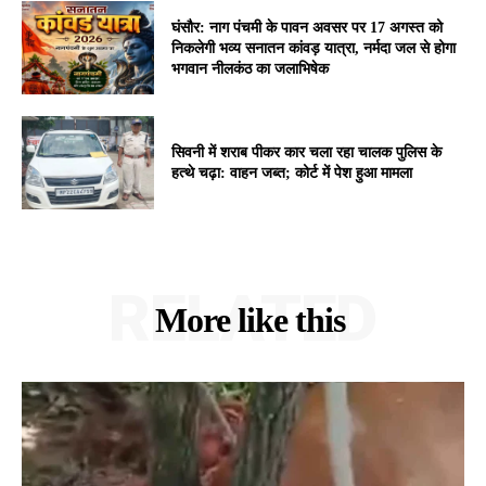
घंसौर: नाग पंचमी के पावन अवसर पर 17 अगस्त को
निकलेगी भव्य सनातन कांवड़ यात्रा, नर्मदा जल से होगा
भगवान नीलकंठ का जलाभिषेक
सिवनी में शराब पीकर कार चला रहा चालक पुलिस के
हत्थे चढ़ा: वाहन जब्त; कोर्ट में पेश हुआ मामला
RELATED
More like this