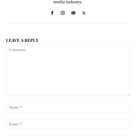
media industry.
LEAVE A REPLY
Comment:
Na
Ema