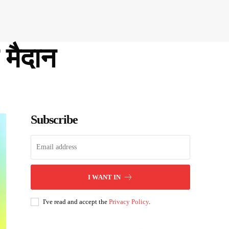
मैदान
Subscribe
I WANT IN
I've read and accept the
Privacy Policy
.