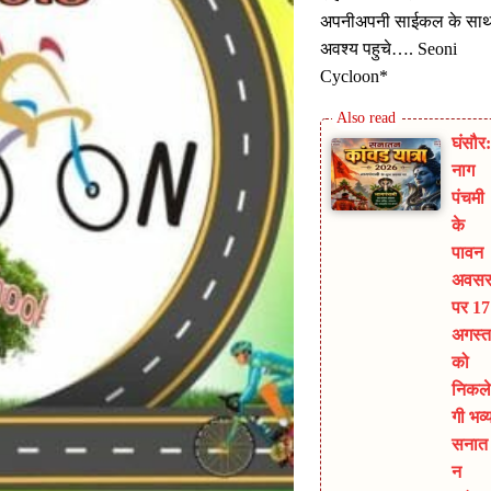
अपनीअपनी साईकल के सा
अवश्य पहुचे…. Seoni
Cycloon*
घंसौर:
नाग
पंचमी
के
पावन
अवस
पर 17
अगस्त
को
निकले
गी भव्
सनात
न