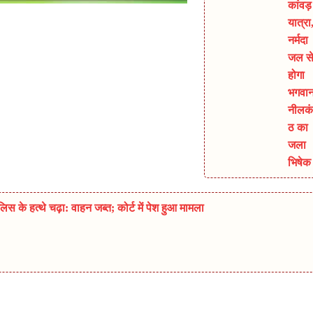
कांवड़
यात्रा
नर्मदा
जल स
होगा
भगवा
नीलकं
ठ का
जला
भिषेक
 के हत्थे चढ़ा: वाहन जब्त; कोर्ट में पेश हुआ मामला