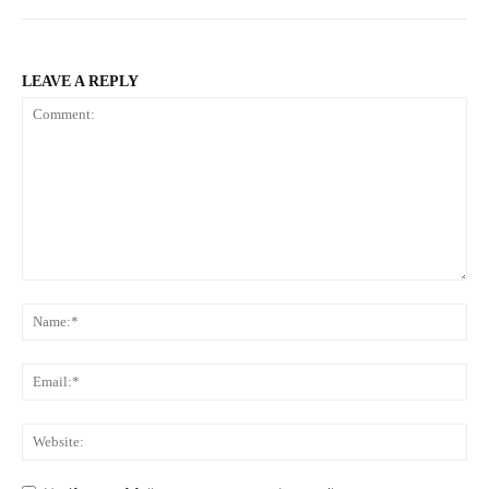
LEAVE A REPLY
Comment:
Na
Ema
Web