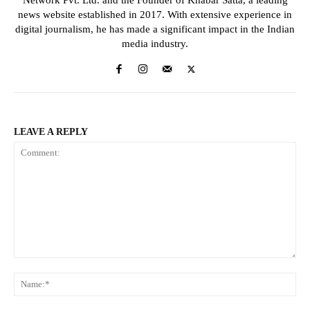
Network Pvt. Ltd. and the Founder of Khabar Satta, a leading
news website established in 2017. With extensive experience in
digital journalism, he has made a significant impact in the Indian
media industry.
LEAVE A REPLY
Comment:
Na