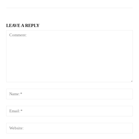
LEAVE A REPLY
Comment:
Na
Ema
Web