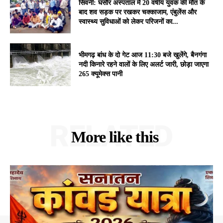
सिवनी: घंसौर अस्पताल में 20 वर्षीय युवक की मौत के
बाद शव सड़क पर रखकर चक्काजाम, एंबुलेंस और
स्वास्थ्य सुविधाओं को लेकर परिजनों का...
भीमगढ़ बांध के दो गेट आज 11:30 बजे खुलेंगे, बैनगंगा
नदी किनारे रहने वालों के लिए अलर्ट जारी, छोड़ा जाएगा
265 क्यूमेक्स पानी
RELATED
More like this