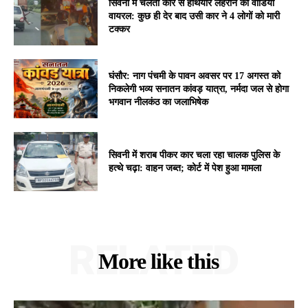
सिवनी में चलती कार से हथियार लहराने का वीडियो
वायरल: कुछ ही देर बाद उसी कार ने 4 लोगों को मारी
टक्कर
घंसौर: नाग पंचमी के पावन अवसर पर 17 अगस्त को
निकलेगी भव्य सनातन कांवड़ यात्रा, नर्मदा जल से होगा
भगवान नीलकंठ का जलाभिषेक
सिवनी में शराब पीकर कार चला रहा चालक पुलिस के
हत्थे चढ़ा: वाहन जब्त; कोर्ट में पेश हुआ मामला
RELATED
More like this