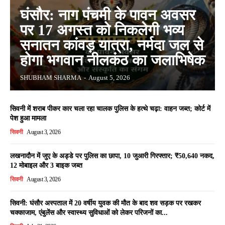
घंसौर: नाग पंचमी के पावन अवसर
पर 17 अगस्त को निकलेगी भव्य
सनातन कांवड़ यात्रा, नर्मदा जल से
होगा भगवान नीलकंठ का जलाभिषेक
SHUBHAM SHARMA
-
August 5, 2026
सिवनी में शराब पीकर कार चला रहा चालक पुलिस के हत्थे चढ़ा: वाहन जब्त; कोर्ट में
पेश हुआ मामला
सिवनी
August 3, 2026
लखनादौन में जुए के अड्डे पर पुलिस का छापा, 10 जुआरी गिरफ्तार; ₹50,640 नकद,
12 मोबाइल और 3 बाइक जब्त
सिवनी
August 3, 2026
सिवनी: घंसौर अस्पताल में 20 वर्षीय युवक की मौत के बाद शव सड़क पर रखकर
चक्काजाम, एंबुलेंस और स्वास्थ्य सुविधाओं को लेकर परिजनों का...