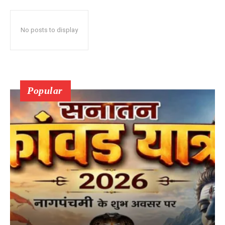
No posts to display
Popular