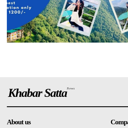
Khabar Satta
News
About us
Comp