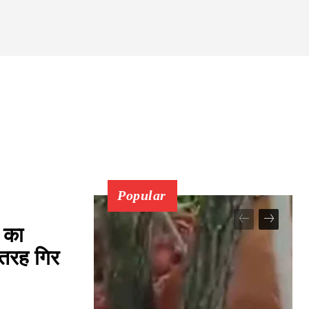
 CHECK
Popular
 का
ी तरह गिर