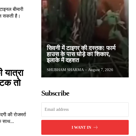
्टाइनल बीमारी
 फैल सकती है।
सिवनी में टाइगर की दस्तक! फार्म
हाउस के पास घोड़े का शिकार,
इलाके में दहशत
SHUBHAM SHARMA
-
August 7, 2026
ी यात्रा
यटक तो
Subscribe
दगी की रोजमर्रा
े साथ...
I WANT IN