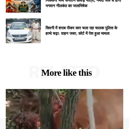
निकलेगी भव्य सनातन कांवड़ यात्रा, नर्मदा जल से होगा
भगवान नीलकंठ का जलाभिषेक
सिवनी में शराब पीकर कार चला रहा चालक पुलिस के
हत्थे चढ़ा: वाहन जब्त; कोर्ट में पेश हुआ मामला
RELATED
More like this