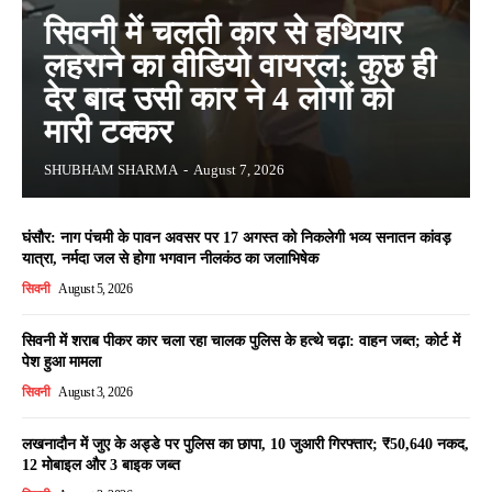
सिवनी में चलती कार से हथियार
लहराने का वीडियो वायरल: कुछ ही
देर बाद उसी कार ने 4 लोगों को
मारी टक्कर
SHUBHAM SHARMA
-
August 7, 2026
घंसौर: नाग पंचमी के पावन अवसर पर 17 अगस्त को निकलेगी भव्य सनातन कांवड़
यात्रा, नर्मदा जल से होगा भगवान नीलकंठ का जलाभिषेक
सिवनी
August 5, 2026
सिवनी में शराब पीकर कार चला रहा चालक पुलिस के हत्थे चढ़ा: वाहन जब्त; कोर्ट में
पेश हुआ मामला
सिवनी
August 3, 2026
लखनादौन में जुए के अड्डे पर पुलिस का छापा, 10 जुआरी गिरफ्तार; ₹50,640 नकद,
12 मोबाइल और 3 बाइक जब्त