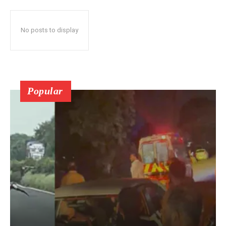
No posts to display
Popular