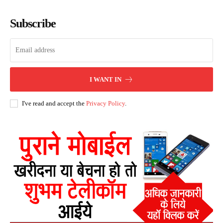
Subscribe
I WANT IN
I've read and accept the
Privacy Policy
.