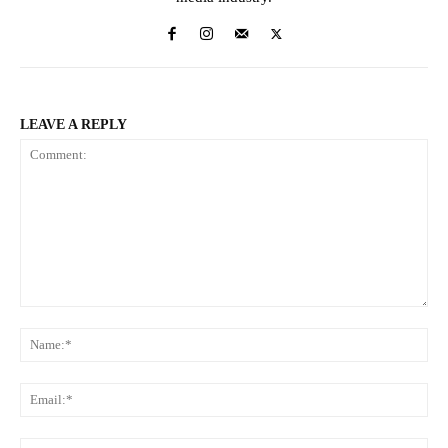
LEAVE A REPLY
Comment:
Na
Ema
Web