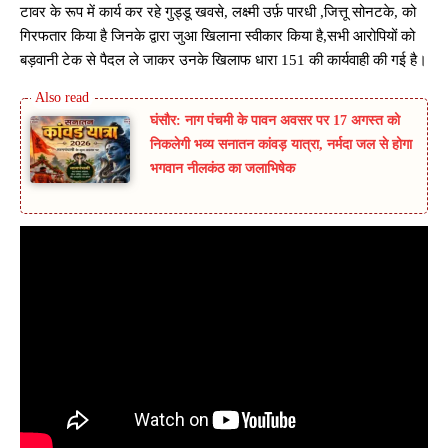
टावर के रूप में कार्य कर रहे गुड्डू खवसे, लक्ष्मी उर्फ़ पारधी ,जित्तू सोनटके, को
गिरफतार किया है जिनके द्वारा जुआ खिलाना स्वीकार किया है,सभी आरोपियों को
बड़वानी टेक से पैदल ले जाकर उनके खिलाफ धारा 151 की कार्यवाही की गई है।
घंसौर: नाग पंचमी के पावन अवसर पर 17 अगस्त को
निकलेगी भव्य सनातन कांवड़ यात्रा, नर्मदा जल से होगा
भगवान नीलकंठ का जलाभिषेक