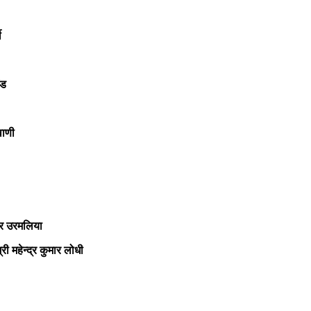
ी
ंड
वाणी
मार उरमलिया
्री महेन्द्र कुमार लोधी