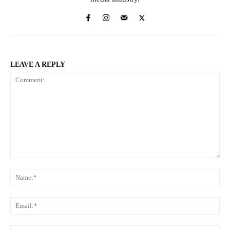
LEAVE A REPLY
Comment:
Na
Ema