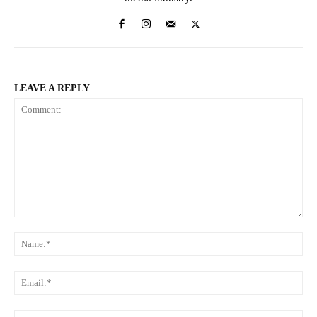
LEAVE A REPLY
Comment:
Na
Ema
Web